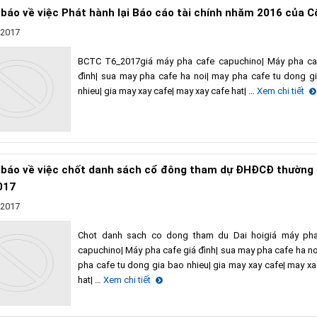
báo về việc Phát hành lại Báo cáo tài chính nhăm 2016 của C
/2017
BCTC T6_2017giá máy pha cafe capuchino| Máy pha ca
đình| sua may pha cafe ha noi| may pha cafe tu dong g
nhieu| gia may xay cafe| may xay cafe hat| …
Xem chi tiết
báo về việc chốt danh sách cổ đông tham dự ĐHĐCĐ thường 
017
/2017
Chot danh sach co dong tham du Dai hoigiá máy ph
capuchino| Máy pha cafe giá đình| sua may pha cafe ha no
pha cafe tu dong gia bao nhieu| gia may xay cafe| may xa
hat| …
Xem chi tiết