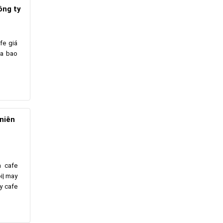
ông ty
fe giá
ia bao
niên
a cafe
i| may
y cafe