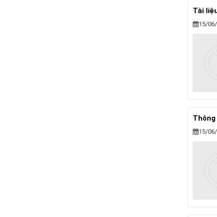
Tài li
15/06
Thông
15/06