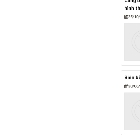
Công b
hình t
25/10
Biên b
30/06