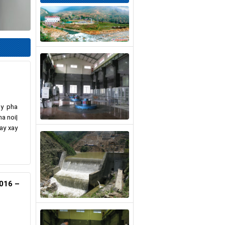
áy pha
a noi|
ay xay
2016 –