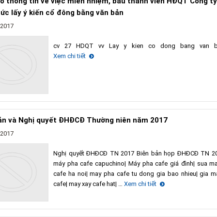
ố thông tin về việc miễn nhiệm, bầu thành viên HĐQT Công t
hức lấy ý kiến cổ đông bằng văn bản
/2017
cv 27 HDQT vv Lay y kien co dong bang van 
Xem chi tiết
ản và Nghị quyết ĐHĐCĐ Thường niên năm 2017
/2017
Nghị quyết ĐHĐCĐ TN 2017 Biên bản họp ĐHĐCĐ TN 2
máy pha cafe capuchino| Máy pha cafe giá đình| sua m
cafe ha noi| may pha cafe tu dong gia bao nhieu| gia m
cafe| may xay cafe hat| …
Xem chi tiết