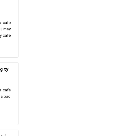
a cafe
i| may
y cafe
g ty
a cafe
ia bao