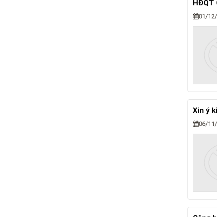
HĐQT 
01/12
Xin ý 
06/11