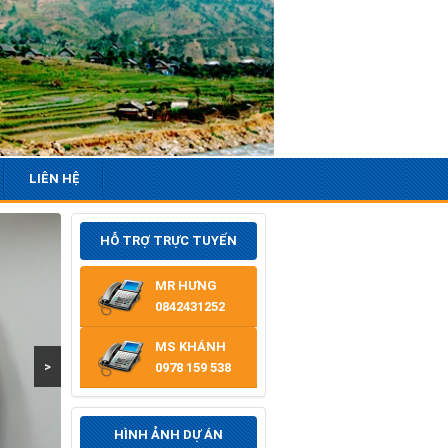
LIÊN HỆ
HỖ TRỢ TRỰC TUYẾN
MR HƯNG
0842431252
MS KHÁNH
>
0978 159 538
HÌNH ẢNH DỰ ÁN