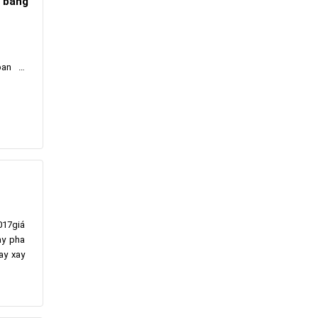
y bằng
ban …
017giá
ay pha
ay xay