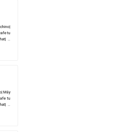
chino|
afe tu
hat| …
o| Máy
afe tu
hat| …