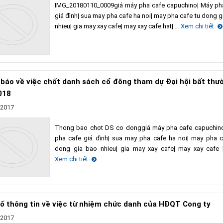
IMG_20180110_0009giá máy pha cafe capuchino| Máy ph
giá đình| sua may pha cafe ha noi| may pha cafe tu dong g
nhieu| gia may xay cafe| may xay cafe hat| …
Xem chi tiết
báo về việc chốt danh sách cổ đông tham dự Đại hội bất thư
018
/2017
Thong bao chot DS co donggiá máy pha cafe capuchin
pha cafe giá đình| sua may pha cafe ha noi| may pha c
dong gia bao nhieu| gia may xay cafe| may xay cafe 
Xem chi tiết
ố thông tin về việc từ nhiệm chức danh của HĐQT Cong ty
/2017