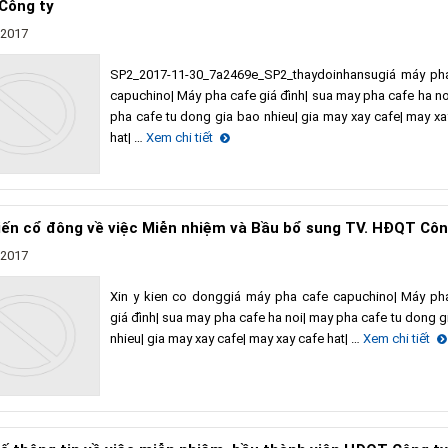
Công ty
/2017
SP2_2017-11-30_7a2469e_SP2_thaydoinhansugiá máy ph
capuchino| Máy pha cafe giá đình| sua may pha cafe ha no
pha cafe tu dong gia bao nhieu| gia may xay cafe| may xa
hat| …
Xem chi tiết
kiến cổ đông về việc Miễn nhiệm và Bầu bổ sung TV. HĐQT Côn
/2017
Xin y kien co donggiá máy pha cafe capuchino| Máy ph
giá đình| sua may pha cafe ha noi| may pha cafe tu dong g
nhieu| gia may xay cafe| may xay cafe hat| …
Xem chi tiết