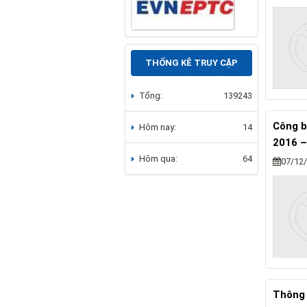
THỐNG KÊ TRUY CẬP
Tổng:
139243
Công b
Hôm nay:
14
2016 –
Hôm qua:
64
07/12
Thông 