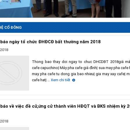
HỆ CỔ ĐÔNG
báo ngày tổ chức ĐHĐCĐ bất thường năm 2018
/2018
Thong bao thay doi ngay to chuc DHCDBT 2018giá m
cafe capuchino| Máy pha cafe giá đình| sua may pha cafe h
may pha cafe tu dong gia bao nhieu| gia may xay cafe| m
cafe hat| …
Xem chi tiết
báo về việc đề cử,ứng cử thành viên HĐQT và BKS nhiệm kỳ 
/2018