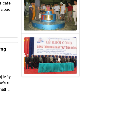
a cafe
ia bao
ờng
o| Máy
afe tu
hat| …