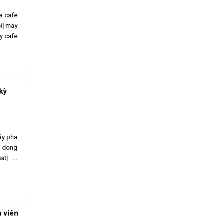
a cafe
i| may
y cafe
kỳ
áy pha
u dong
at| …
 viên