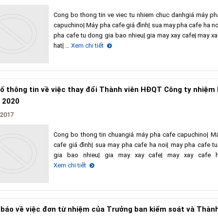
Cong bo thong tin ve viec tu nhiem chuc danhgiá máy ph
capuchino| Máy pha cafe giá đình| sua may pha cafe ha no
pha cafe tu dong gia bao nhieu| gia may xay cafe| may xa
hat| …
Xem chi tiết
ố thông tin về việc thay đổi Thành viên HĐQT Công ty nhiệm 
 2020
/2017
Cong bo thong tin chuangiá máy pha cafe capuchino| M
cafe giá đình| sua may pha cafe ha noi| may pha cafe t
gia bao nhieu| gia may xay cafe| may xay cafe h
Xem chi tiết
báo về việc đơn từ nhiệm của Trưởng ban kiểm soát và Thành