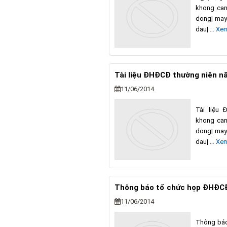
khong can
dong| may
dau| …
Xem
Tài liệu ĐHĐCĐ thường niên 
11/06/2014
Tài liệu
khong can
dong| may
dau| …
Xem
Thông báo tổ chức họp ĐHĐC
11/06/2014
Thông báo