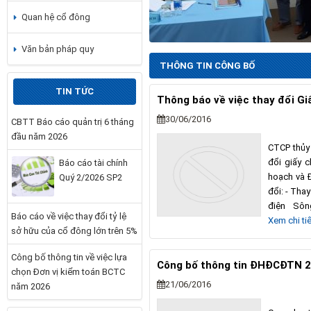
Quan hệ cổ đông
Văn bản pháp quy
THÔNG TIN CÔNG BỐ
TIN TỨC
Thông báo về việc thay đổi Gi
30/06/2016
CBTT Báo cáo quản trị 6 tháng
đầu năm 2026
CTCP thủy 
đổi giấy 
Báo cáo tài chính
hoạch và Đ
Quý 2/2026 SP2
đổi: - Tha
điện Sô
Báo cáo về việc thay đổi tỷ lệ
Xem chi tiế
sở hữu của cổ đông lớn trên 5%
Công bố thông tin về việc lựa
Công bố thông tin ĐHĐCĐTN 
chọn Đơn vị kiểm toán BCTC
21/06/2016
năm 2026