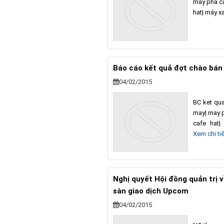
may pha ca
hat| máy x
Báo cáo kết quả đợt chào bán 
04/02/2015
BC ket qu
may| may p
cafe hat
Xem chi tiế
Nghị quyết Hội đồng quản trị 
sàn giao dịch Upcom
04/02/2015