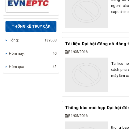
ngon| các
capuchino
THỐNG KÊ TRUY CẬP
Tổng:
139558
Tài liệu Đại hội đồng cổ đông
31/05/2016
Hôm nay:
40
Tai lieu 
Hôm qua:
42
cách pha 
máy làm c
Thông báo mời họp Đại hội đồ
31/05/2016
thong bao