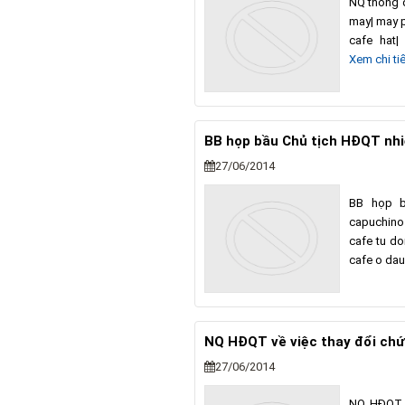
NQ thong 
may| may p
cafe hat
Xem chi tiế
BB họp bầu Chủ tịch HĐQT nh
27/06/2014
BB họp b
capuchino
cafe tu do
cafe o dau
NQ HĐQT về việc thay đổi ch
27/06/2014
NQ HĐQT v