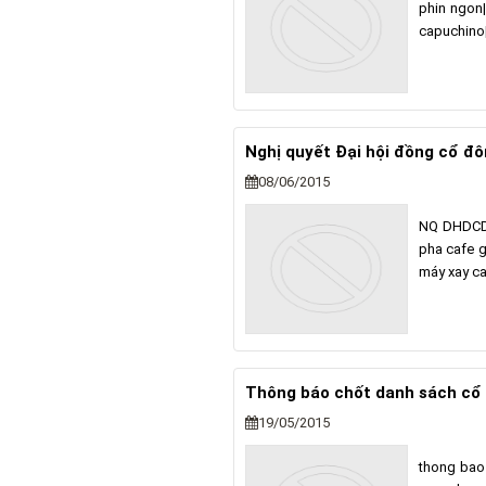
phin ngon
capuchino
Nghị quyết Đại hội đồng cổ đ
08/06/2015
NQ DHDCD
pha cafe g
máy xay ca
Thông báo chốt danh sách cổ
19/05/2015
thong bao