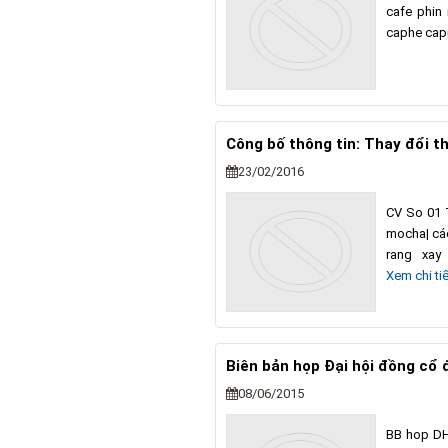
cafe phin
caphe cap
Công bố thông tin: Thay đổi 
23/02/2016
CV So 01 
mocha| cá
rang xay
Xem chi tiế
Biên bản họp Đại hội đồng cổ
08/06/2015
BB hop DH