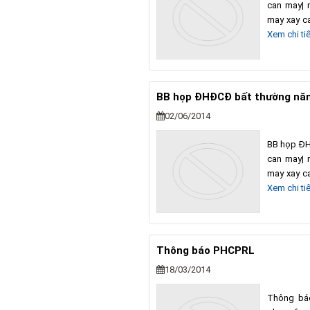
can may| 
may xay ca
Xem chi tiế
BB họp ĐHĐCĐ bất thường nă
02/06/2014
BB họp ĐH
can may| 
may xay ca
Xem chi tiế
Thông báo PHCPRL
18/03/2014
Thông bá