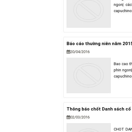
ngon| các
capuchino
Báo cáo thường niên năm 201
20/04/2016
Bao cao t
phin ngon
capuchino
Thông báo chốt Danh sách c
02/03/2016
CHOT DAN