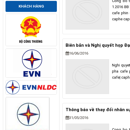
Cong bo t
KHÁCH HÀNG
1.2016 BB
cafe phin
caphe cap
Biên bản và Nghị quyết họp Đ
16/06/2016
Nghi quye
pha cafe 
cafe| cap
Thông báo về thay đổi nhân s
31/05/2016
Cong bo t