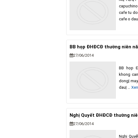
capuchino
cafe tu do
cafe o dau
BB họp ĐHĐCĐ thường niên n
27/06/2014
BB họp Đ
khong can
dong| may
dau| …
Xem
Nghị Quyết ĐHĐCĐ thường ni
27/06/2014
Nghị Quyế