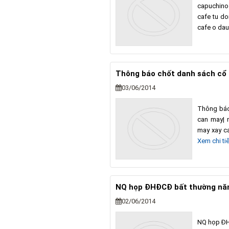
capuchino
cafe tu do
cafe o dau
Thông báo chốt danh sách cổ
03/06/2014
Thông báo
can may| 
may xay ca
Xem chi tiế
NQ họp ĐHĐCĐ bất thường nă
02/06/2014
NQ họp ĐH